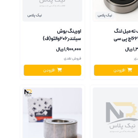
نیک پلاس
نیک پلاس
 ته میل لنگ
اورینگ بوش
سیلندر206والئو(ف)
یال
۱٬۹۰۰٬۰۰۰ ریال
دی
فروش نقدی
افزودن
افزودن