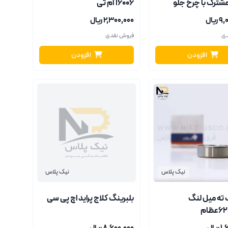
شترک با چرخ جلو
6006آ ام تی
ریال
۲٬۳۰۰٬۰۰۰ ریال
دی
فروش نقدی
افزودن
افزودن
نیک پلاس
نیک پلاس
 ته میل لنگ
بلبرینگ کلاج پراید اچ پی سی