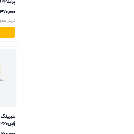
پراید62/22عظام
۳٬۴۷۰٬۰۰۰ ری
فروش نقدی
ژاپن80260