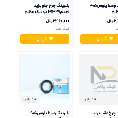
بلبرینگ وسط پلوس405
بلبرینگ چرخ جلو پراید
قدیم69349 دو تیکه عظام
یال
۳٬۹۶۰٬۰۰۰ ریال
دی
فروش نقدی
افزودن
افزودن
نیک پلاس
نیک پلاس
 چرخ عقب پراید
بلبرینگ وسط پلوس405