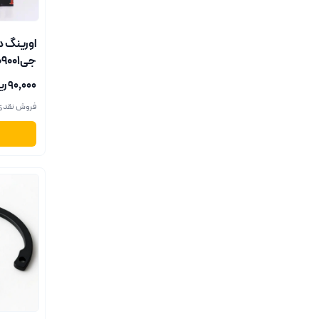
اورینگ دل
جی109001
۹۰٬۰۰۰ ریال
فروش نقدی