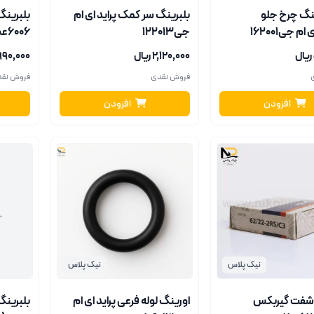
ینگ چرخ جلو
بلبرینگ سر کمک پراید ای ام
جی122013
6006عظام
۲٬۱۲۰٬۰۰۰ ریال
۲٬۹۹۰٬۰۰۰ ر
فروش نقدی
فروش نق
افزودن
افزودن
نیک پلاس
نیک پلاس
 شفت گیربکس
اورینگ لوله فرعی پراید ای ام
بلبرینگ