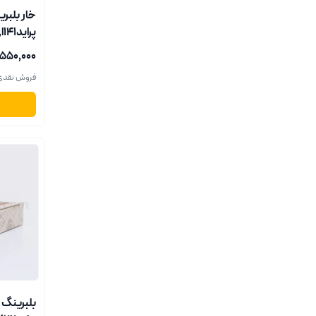
خار بلبر
پراید141ای ام جی162001
۵۵۰٬۰۰۰ ریال
فروش نقدی
بلبرینگ