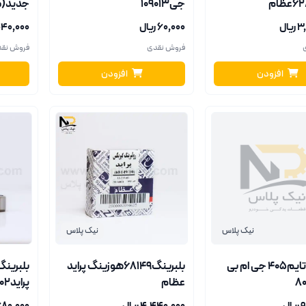
جی109013
جدید(م
پیکان)11949-44649عظام
ال
۶۰٬۰۰۰ ریال
۹٬۰۴۰٬۰۰۰ 
فروش نقدی
فروش نق
افزودن
افزودن
نیک پلاس
نیک پلاس
بلبرینگ تایم405 جی ام بی
بلبرینگ68149هوزینگ پراید
بلبرینگ
عظام
پراید6202عظام