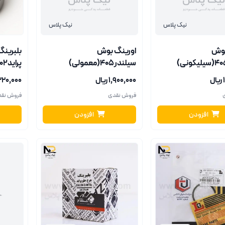
نیک پلاس
نیک پلاس
بوش
اورینگ بوش
بلبرینگ
سیلندر405(سیلیکونی)
سیلندر405(معمولی)
پراید6202اچ پی سی
والئو(ف)
ل
۱٬۹۰۰٬۰۰۰ ریال
۱٬۳۲۰٬۰۰۰ ر
فروش نقدی
فروش نق
افزودن
افزودن