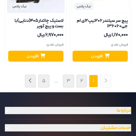
نیک پلاس
نیک پلاس
پیچ سر سیلندر206تیپ2ای ام
لاستیک چاکدار405(دنایی)با
جی136060
بست و پیچ کوپر
۱٬۱۷۰٬۰۰۰ ریال
۶٬۹۷۰٬۰۰۰ ریال
فروش نقدی
فروش نقدی
افزودن
افزودن
۵
...
۳
۲
۱
درباره ما
خدمات مشتریان