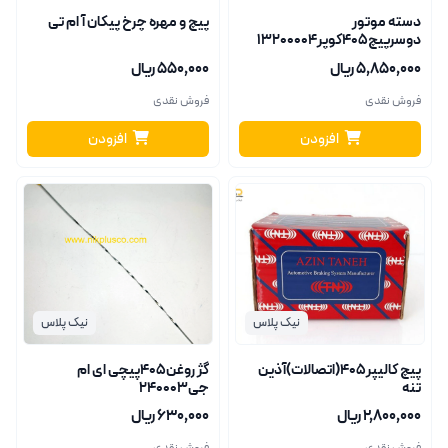
دسته موتور
پیچ و مهره چرخ پیکان آ ام تی
دوسرپیچ405کوپر13200004
۵٬۸۵۰٬۰۰۰ ریال
۵۵۰٬۰۰۰ ریال
فروش نقدی
فروش نقدی
افزودن
افزودن
نیک پلاس
نیک پلاس
پیچ کالیپر405(اتصالات)آذین
گژ روغن405پیچی ای ام
تنه
جی240003
۲٬۸۰۰٬۰۰۰ ریال
۶۳۰٬۰۰۰ ریال