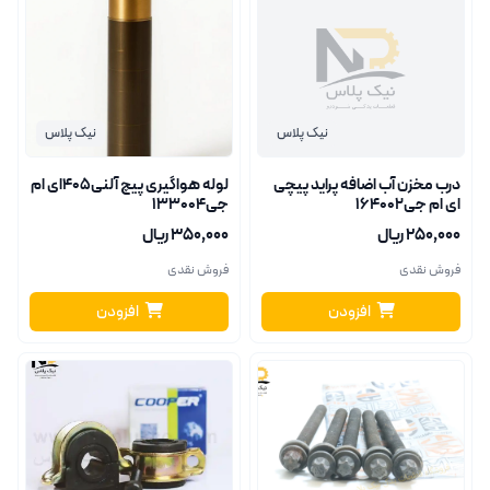
نیک پلاس
نیک پلاس
درب مخزن آب اضافه پراید پیچی
لوله هواگیری پیچ آلنی405ای ام
ای ام جی164002
جی133004
۲۵۰٬۰۰۰ ریال
۳۵۰٬۰۰۰ ریال
فروش نقدی
فروش نقدی
افزودن
افزودن