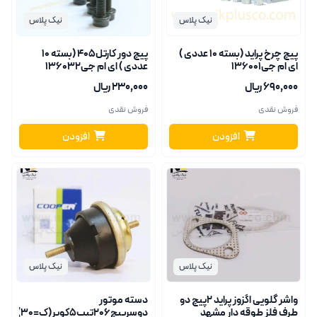
نیک پلاس
نیک پلاس
پیچ چرخ پراید (بسته 10 عددی )
پیچ دور کارتل405 (بسته 10
ای ام جی136001
عددی ) ای ام جی136032
۶۹۰٬۰۰۰ ریال
۲۳۰٬۰۰۰ ریال
فروش نقدی
فروش نقدی
افزودن
افزودن
نیک پلاس
نیک پلاس
واشر گلویی اگزوز پراید 2پیچ دو
دسته موتور
طرف فلز طوقه دار مشهد
دوسرپیچ206تیپ5کوپر(ک=30)14200001