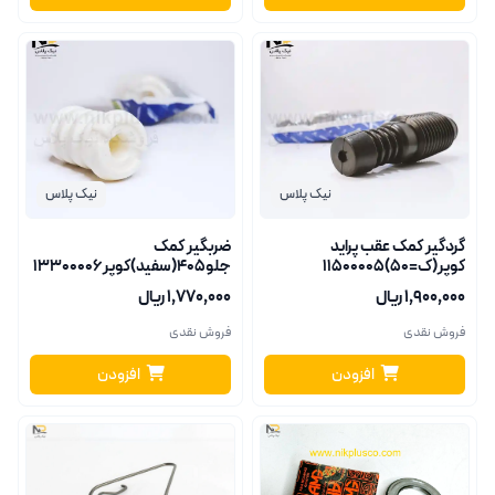
نیک پلاس
نیک پلاس
گردگیر کمک عقب پراید
ضربگیر کمک
کوپر(ک=50)11500005
جلو405(سفید)کوپر13300006
۱٬۹۰۰٬۰۰۰ ریال
۱٬۷۷۰٬۰۰۰ ریال
فروش نقدی
فروش نقدی
افزودن
افزودن