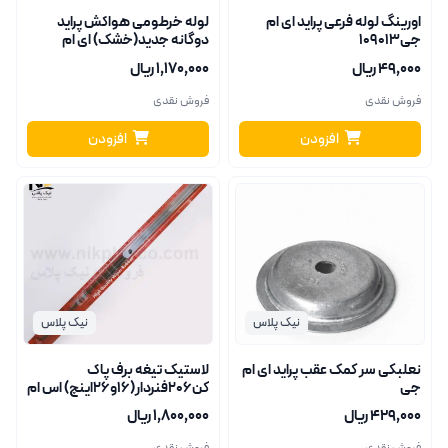
اورینگ لوله فرعی پراید ای ام
لوله خرطومی هواکش پراید
جی109013
دوگانه جدید(خشک) ای ام
جی163005
۴۹٬۰۰۰ ریال
۱٬۱۷۰٬۰۰۰ ریال
فروش نقدی
فروش نقدی
افزودن
افزودن
نیک پلاس
نیک پلاس
نعلبکی سر کمک عقب پراید ای ام
لاستیک تیغه برف پاک
جی
کن206فنردار(16و26اینچ) اس ام
اس+
۴۲۹٬۰۰۰ ریال
۱٬۸۰۰٬۰۰۰ ریال