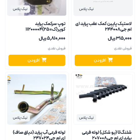
نیک پلاس
نیک پلاس
لاستیک پایین کمک عقب پراید ای
توپ سرکمک پراید
ام جی244008
کوپر(ک=25)11200004
۳۱۵٬۰۰۰ ریال
۵٬۸۱۰٬۰۰۰ ریال
فروش نقدی
فروش نقدی
افزودن
افزودن
نیک پلاس
نیک پلاس
شلنگU (یو شکل) لوله فرعی
لوله فرعی آب پراید (دیاق صاف)
پراید ای ام جی207008
ای ام جی247024