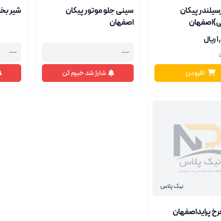
یلندر پیکان
سینی جلو موتور پیکان
شیر بخا
ی)اصفهان
اصفهان
ال
—
—
افزودن
شارژ شد خبرم کن
نیک پلاس
خ پرایداصفهان