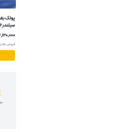
پولک بغ
سیلندر206تیپ2اصفهان
۴٬۱۲۰٬۰۰۰ ریا
فروش نقدی