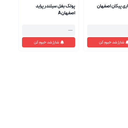
ری پیکان اصفهان
پولک بغل سیلندر پراید
اصفهانA
—
شارژ شد خبرم کن
شارژ شد خبرم کن