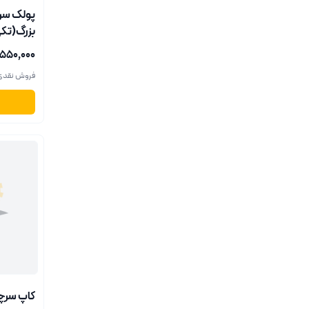
پولک سرس
بزرگ(تک
۱٬۵۵۰٬۰۰۰ ری
فروش نقدی
کاپ سرچر