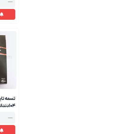
—
104دن
پاورگریپ1575
—