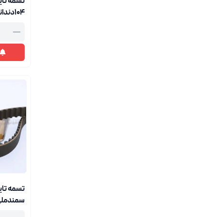
104دندانه پاورگریپ 5575
—
تسمه تای
بارمان ک