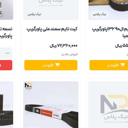
نیک پلاس
نیک پلاس
تسمه تایم ال90 132پاورگریپ
کیت تایم سمند ملی پاورگریپ
میا
پاورگریپ71
ریال
۷۲٬۳۶۰٬۰۰۰ ریال
—
فروش نقدی
افزودن
افزودن