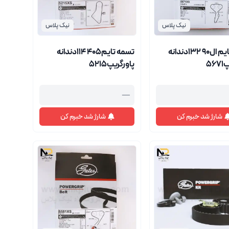
نیک پلاس
نیک پلاس
تسمه تایم ال90 132دندانه
تسمه تایم405 114دندانه
56
پاورگریپ5215
—
شارژ شد خبرم کن
شارژ شد خبرم کن