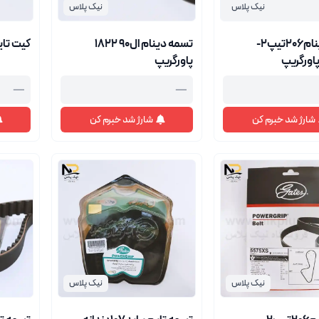
نیک پلاس
نیک پلاس
تسمه دینام206تیپ2-
تسمه دینام ال90 1822
کیت تایم ال90
پاورگریپ
—
—
شارژ شد خبرم کن
شارژ شد خبرم کن
نیک پلاس
نیک پلاس