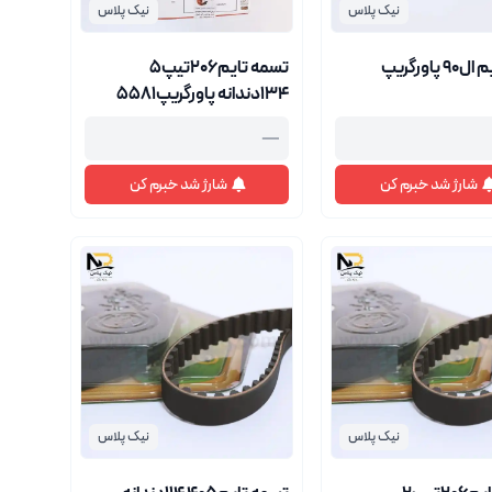
نیک پلاس
نیک پلاس
 پاورگریپ
تسمه تایم206تیپ5
134دندانه پاورگریپ5581
—
شارژ شد خبرم کن
شارژ شد خبرم کن
نیک پلاس
نیک پلاس