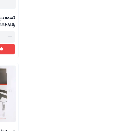
رانا1568پاورگریپ
—